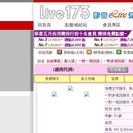
回首頁
點數補給站
會員專區
恭喜五月份消費排行前十名會員 獲得免費點數~
No.3
No.4
-贈點
8,000
點
-贈點
7,0
LV76835**
LV27620**
No.7
No.8
-贈點
4,000
點
-贈點
3,
LV65464**
LV76847**
頻道指數
限制級(火辣)
輔導級(曖昧)
普通級
頻道
台妹專區
│
新人區
│
一對一視訊區
│
一對多視訊區
│
免
(越南托姆)
免費聊天
進入包廂
送禮
免費文字聊天: 
一對多視訊聊天:
一對一視訊聊天: 每
性別: 女性
年齡: 23 歲
血型:
身高: 161 公分(cm