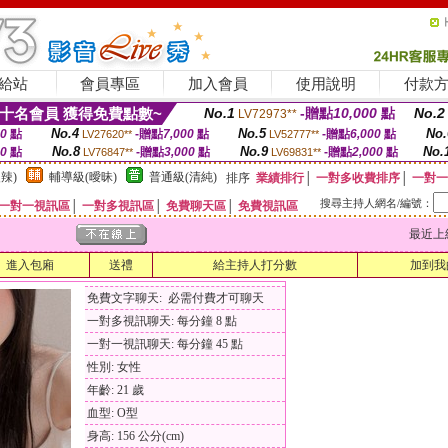
給站
會員專區
加入會員
使用說明
付款
十名會員 獲得免費點數~
No.1
-贈點
10,000
點
No.2
LV72973**
No.4
No.5
No.
00
點
-贈點
7,000
點
-贈點
6,000
點
LV27620**
LV52777**
No.8
No.9
No.
00
點
-贈點
3,000
點
-贈點
2,000
點
LV76847**
LV69831**
辣)
輔導級(曖昧)
普通級(清純)
排序
業績排行
│
一對多收費排序
│
一對一
搜尋主持人網名/編號：
一對一視訊區
│
一對多視訊區
│
免費聊天區
│
免費視訊區
最近上線時間
進入包廂
送禮
給主持人打分數
加到我
免費文字聊天: 必需付費才可聊天
一對多視訊聊天: 每分鐘 8 點
一對一視訊聊天: 每分鐘 45 點
性別: 女性
年齡: 21 歲
血型: O型
身高: 156 公分(cm)