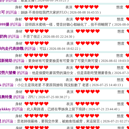
熊仔
的評論：
最愛主播
( 2026-08-09 14:55:21 )
身材
表演
態度
木可
的評論：
姊姊 不准你唸我們大家的YLO
( 2026-08-08 16:43:55 )
身材
表演
態度
999揚
的評論：
甜得跟水蜜桃一樣，聲音好聽心都融化了，捨不得離開了
( 2026-08-0
身材
表演
態度
3奶狗
的評論：
不歪了很正
( 2026-08-05 22:24:30 )
身材
表演
態度
秒內走代表妳醜
的評論：
可以
( 2026-08-04 18:02:22 )
身材
表演
態度
園新豬助
的評論：
要身材有可愛要臉蛋有可愛 除了可愛只剩可愛
( 2026-08-02 19:03:5
身材
表演
態度
當勞六號餐
的評論：
他是個愛吃麥當勞的滿分女，但是喜歡吃雙層麥香魚
( 2026-07-3
身材
表演
態度
k
的評論：
小公主是我老婆 不要跟我搶啦 我沒點數了 老婆
( 2026-07-25 14:40:13 )
身材
表演
態度
嘻奧特曼
的評論：
ZPL!
( 2026-07-25 00:38:27 )
身材
表演
態度
ykkkty
的評論：
此人剛路過，已經在學姊身上留下痕跡
( 2026-07-21 23:44:40 )
身材
表演
態度
毬
的評論：
歪老師很嚴格，要我交作業，被她食指威脅，來這留言
( 2026-07-21 02:27:
身材
表演
態度