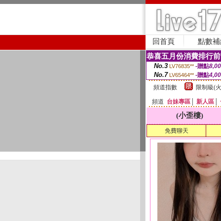
回首頁
點數補
恭喜五月份消費排行前
No.3
-贈點
8,0
LV76835**
No.7
-贈點
4,0
LV65464**
頻道指數
限制級(火
頻道
台妹專區
│
新人區
│
(小歪樓)
免費聊天