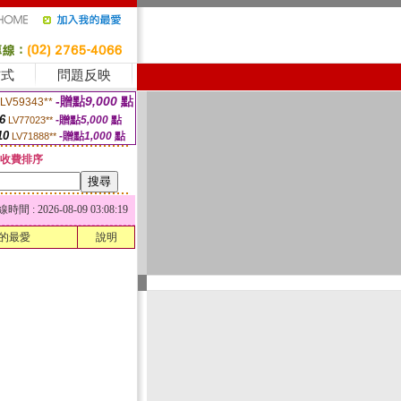
方式
問題反映
-贈點
9,000
點
LV59343**
6
-贈點
5,000
點
LV77023**
10
-贈點
1,000
點
LV71888**
收費排序
 : 2026-08-09 03:08:19
的最愛
說明