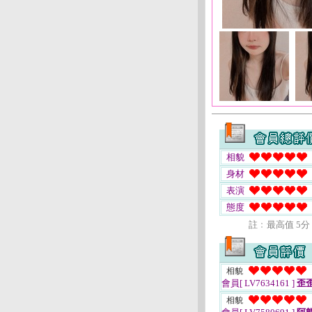
相貌
身材
表演
態度
註﹕最高值 5分
相貌
會員[ LV7634161 ]
歪
相貌