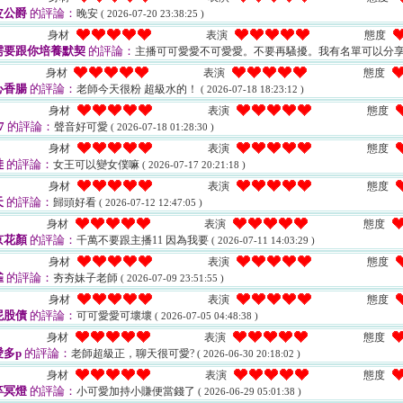
皮公爵
的評論：
晚安
( 2026-07-20 23:38:25 )
身材
表演
態度
需要跟你培養默契
的評論：
主播可可愛愛不可愛愛。不要再騷擾。我有名單可以分
身材
表演
態度
心香腸
的評論：
老師今天很粉 超級水的！
( 2026-07-18 18:23:12 )
身材
表演
態度
7
的評論：
聲音好可愛
( 2026-07-18 01:28:30 )
身材
表演
態度
哇
的評論：
女王可以變女僕嘛
( 2026-07-17 20:21:18 )
身材
表演
態度
天
的評論：
歸頭好看
( 2026-07-12 12:47:05 )
身材
表演
態度
京花顏
的評論：
千萬不要跟主播11 因為我要
( 2026-07-11 14:03:29 )
身材
表演
態度
雀
的評論：
夯夯妹子老師
( 2026-07-09 23:51:55 )
身材
表演
態度
屁股債
的評論：
可可愛愛可壞壞
( 2026-07-05 04:48:38 )
身材
表演
態度
多p
的評論：
老師超級正，聊天很可愛?
( 2026-06-30 20:18:02 )
身材
表演
態度
卒冥燈
的評論：
小可愛加持小賺便當錢了
( 2026-06-29 05:01:38 )